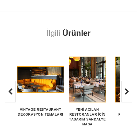
İlgili
Ürünler
VINTAGE RESTAURANT
YENI AÇILAN
FONKSI
DEKORASYON TEMALARI
RESTORANLAR İÇIN
RESTORA
TASARIM SANDALYE
YERLE
MASA