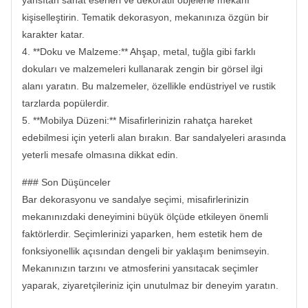
yansıtan sanat eserleri ve dekoratif objelerle mekanı
kişiselleştirin. Tematik dekorasyon, mekanınıza özgün bir
karakter katar.
4. **Doku ve Malzeme:** Ahşap, metal, tuğla gibi farklı
dokuları ve malzemeleri kullanarak zengin bir görsel ilgi
alanı yaratın. Bu malzemeler, özellikle endüstriyel ve rustik
tarzlarda popülerdir.
5. **Mobilya Düzeni:** Misafirlerinizin rahatça hareket
edebilmesi için yeterli alan bırakın. Bar sandalyeleri arasında
yeterli mesafe olmasına dikkat edin.
### Son Düşünceler
Bar dekorasyonu ve sandalye seçimi, misafirlerinizin
mekanınızdaki deneyimini büyük ölçüde etkileyen önemli
faktörlerdir. Seçimlerinizi yaparken, hem estetik hem de
fonksiyonellik açısından dengeli bir yaklaşım benimseyin.
Mekanınızın tarzını ve atmosferini yansıtacak seçimler
yaparak, ziyaretçileriniz için unutulmaz bir deneyim yaratın.