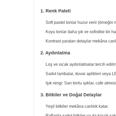
1. Renk Paleti
Soft pastel tonlar huzur verir (örneğin m
Koyu tonlar daha şık ve sofistike bir hav
Kontrast yaratan detaylar mekâna canlıl
2. Aydınlatma
Loş ve sıcak aydınlatmalar tercih edilm
Sarkıt lambalar, duvar aplikleri veya LED
Işık rengi: Sarı tonlu ışıklar, cafe atm
3. Bitkiler ve Doğal Detaylar
Yeşil bitkiler mekâna canlılık katar.
Raflarda sarkıt bitkiler ya da küçük saksı