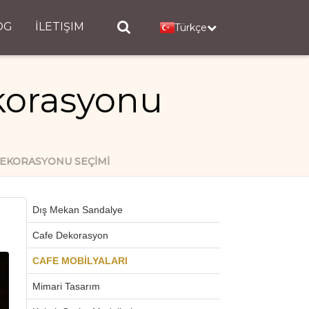
OG
İLETIŞIM
Türkçe
korasyonu
EKORASYONU SEÇIMI
Dış Mekan Sandalye
Cafe Dekorasyon
CAFE MOBİLYALARI
Mimari Tasarım