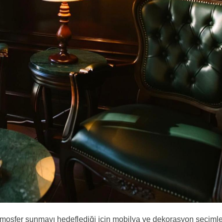
tmosfer sunmayı hedeflediği için mobilya ve dekorasyon seçimle