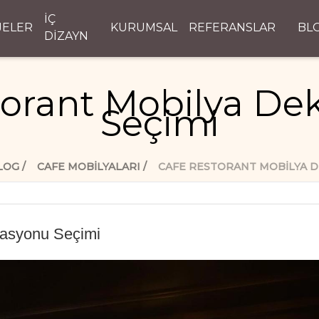
İÇ
JELER
KURUMSAL
REFERANSLAR
BL
DİZAYN
torant Mobilya De
Seçimi
LOG
CAFE MOBİLYALARI
CAFE RESTORANT MOBILYA D
rasyonu Seçimi