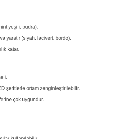
int yeşili, pudra).
a yaratır (siyah, lacivert, bordo).
ık katar.
eli.
 şeritlerle ortam zenginleştirilebilir.
osferine çok uygundur.
lar kullanılabilir.