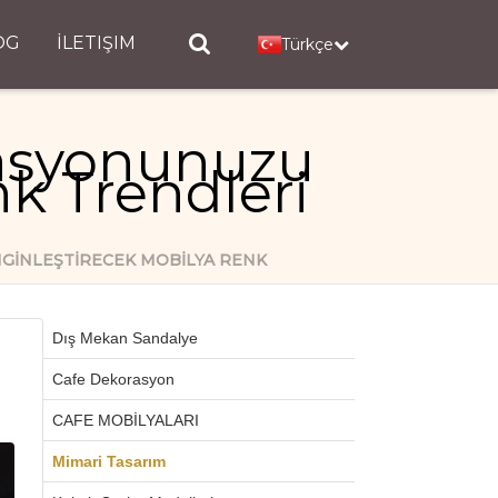
OG
İLETIŞIM
Türkçe
rasyonunuzu
k Trendleri
GINLEŞTIRECEK MOBILYA RENK
Dış Mekan Sandalye
Cafe Dekorasyon
CAFE MOBİLYALARI
Mimari Tasarım