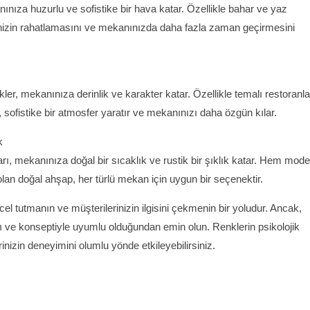
nınıza huzurlu ve sofistike bir hava katar. Özellikle bahar ve yaz
rinizin rahatlamasını ve mekanınızda daha fazla zaman geçirmesini
ler, mekanınıza derinlik ve karakter katar. Özellikle temalı restoranla
, sofistike bir atmosfer yaratır ve mekanınızı daha özgün kılar.
k
ı, mekanınıza doğal bir sıcaklık ve rustik bir şıklık katar. Hem mode
an doğal ahşap, her türlü mekan için uygun bir seçenektir.
el tutmanın ve müşterilerinizin ilgisini çekmenin bir yoludur. Ancak,
ı ve konseptiyle uyumlu olduğundan emin olun. Renklerin psikolojik
inizin deneyimini olumlu yönde etkileyebilirsiniz.