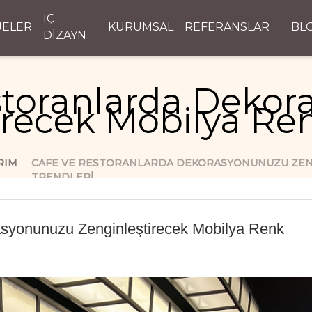
İÇ
JELER
KURUMSAL
REFERANSLAR
BL
DİZAYN
storanlarda Deko
irecek Mobilya Ren
RIM
CAFE VE RESTORANLARDA DEKORASYONUNUZU ZEN
TRENDLERI
asyonunuzu Zenginleştirecek Mobilya Renk