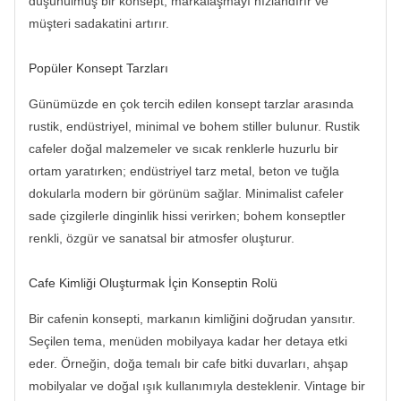
düşünülmüş bir konsept, markalaşmayı hızlandırır ve
müşteri sadakatini artırır.
Popüler Konsept Tarzları
Günümüzde en çok tercih edilen konsept tarzlar arasında
rustik, endüstriyel, minimal ve bohem stiller bulunur. Rustik
cafeler doğal malzemeler ve sıcak renklerle huzurlu bir
ortam yaratırken; endüstriyel tarz metal, beton ve tuğla
dokularla modern bir görünüm sağlar. Minimalist cafeler
sade çizgilerle dinginlik hissi verirken; bohem konseptler
renkli, özgür ve sanatsal bir atmosfer oluşturur.
Cafe Kimliği Oluşturmak İçin Konseptin Rolü
Bir cafenin konsepti, markanın kimliğini doğrudan yansıtır.
Seçilen tema, menüden mobilyaya kadar her detaya etki
eder. Örneğin, doğa temalı bir cafe bitki duvarları, ahşap
mobilyalar ve doğal ışık kullanımıyla desteklenir. Vintage bir