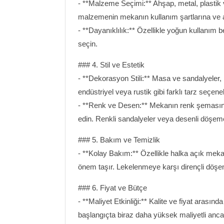
- **Malzeme Seçimi:** Ahşap, metal, plastik 
malzemenin mekanın kullanım şartlarına ve a
- **Dayanıklılık:** Özellikle yoğun kullanım
seçin.
### 4. Stil ve Estetik
- **Dekorasyon Stili:** Masa ve sandalyeler,
endüstriyel veya rustik gibi farklı tarz seçenek
- **Renk ve Desen:** Mekanın renk şemasın
edin. Renkli sandalyeler veya desenli döşemele
### 5. Bakım ve Temizlik
- **Kolay Bakım:** Özellikle halka açık mekan
önem taşır. Lekelenmeye karşı dirençli döşeme
### 6. Fiyat ve Bütçe
- **Maliyet Etkinliği:** Kalite ve fiyat arası
başlangıçta biraz daha yüksek maliyetli ancak