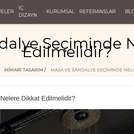
İÇ
JELER
KURUMSAL
REFERANSLAR
BL
DİZAYN
dalye Seçiminde N
Edilmelidir?
MIMARI TASARIM
MASA VE SANDALYE SEÇIMINDE NELE
elere Dikkat Edilmelidir?