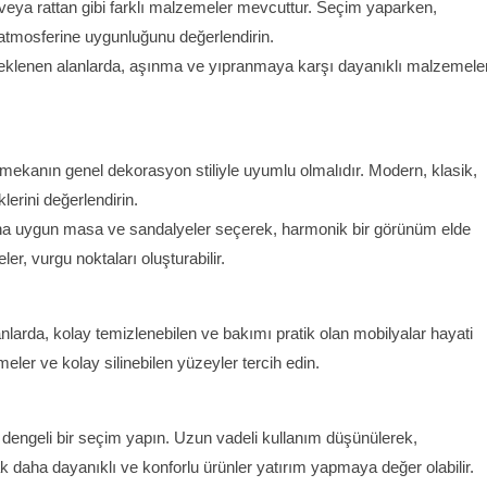
veya rattan gibi farklı malzemeler mevcuttur. Seçim yaparken,
tmosferine uygunluğunu değerlendirin.
 beklenen alanlarda, aşınma ve yıpranmaya karşı dayanıklı malzemele
 mekanın genel dekorasyon stiliyle uyumlu olmalıdır. Modern, klasik,
lerini değerlendirin.
a uygun masa ve sandalyeler seçerek, harmonik bir görünüm elde
r, vurgu noktaları oluşturabilir.
larda, kolay temizlenebilen ve bakımı pratik olan mobilyalar hayati
ler ve kolay silinebilen yüzeyler tercih edin.
nda dengeli bir seçim yapın. Uzun vadeli kullanım düşünülerek,
 daha dayanıklı ve konforlu ürünler yatırım yapmaya değer olabilir.