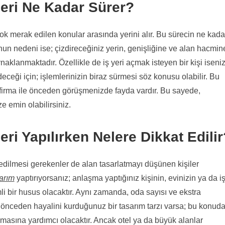
leri Ne Kadar Sürer?
ok merak edilen konular arasında yerini alır. Bu sürecin ne kada
un nedeni ise; çizdireceğiniz yerin, genişliğine ve alan hacmin
aklanmaktadır. Özellikle de iş yeri açmak isteyen bir kişi iseniz
ği için; işlemlerinizin biraz sürmesi söz konusu olabilir. Bu
firma ile önceden görüşmenizde fayda vardır. Bu sayede,
ze emin olabilirsiniz.
ri Yapılırken Nelere Dikkat Edilir
 edilmesi gerekenler de alan tasarlatmayı düşünen kişiler
arım
yaptırıyorsanız; anlaşma yaptığınız kişinin, evinizin ya da i
i bir husus olacaktır. Aynı zamanda, oda sayısı ve ekstra
 önceden hayalini kurduğunuz bir tasarım tarzı varsa; bu konud
masına yardımcı olacaktır. Ancak otel ya da büyük alanlar