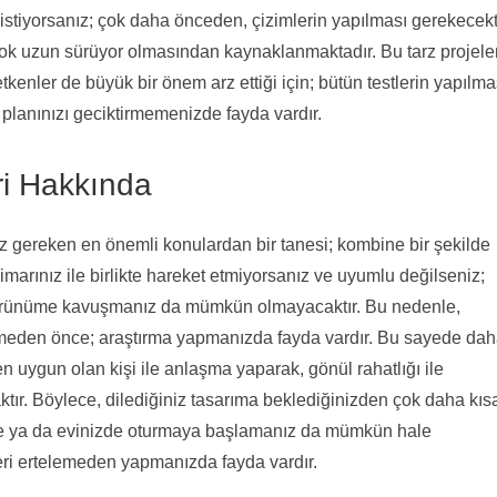
k istiyorsanız; çok daha önceden, çizimlerin yapılması gerekecekti
ok uzun sürüyor olmasından kaynaklanmaktadır. Bu tarz projele
etkenler de büyük bir önem arz ettiği için; bütün testlerin yapılma
 planınızı geciktirmemenizde fayda vardır.
ri Hakkında
 gereken en önemli konulardan bir tanesi; kombine bir şekilde
arınız ile birlikte hareket etmiyorsanız ve uyumlu değilseniz;
iz görünüme kavuşmanız da mümkün olmayacaktır. Bu nedenle,
girmeden önce; araştırma yapmanızda fayda vardır. Bu sayede da
en uygun olan kişi ile anlaşma yaparak, gönül rahatlığı ile
tır. Böylece, dilediğiniz tasarıma beklediğinizden çok daha kıs
eye ya da evinizde oturmaya başlamanız da mümkün hale
leri ertelemeden yapmanızda fayda vardır.