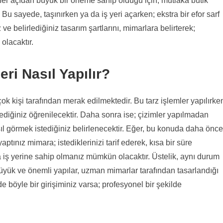
 her açıdan büyük bir öneme sahip olduğu için; mutlaka butik
Bu sayede, taşınırken ya da iş yeri açarken; ekstra bir efor sarf
e belirlediğiniz tasarım şartlarını, mimarlara belirterek;
olacaktır.
ri Nasıl Yapılır?
çok kişi tarafından merak edilmektedir. Bu tarz işlemler yapılırke
stediğiniz öğrenilecektir. Daha sonra ise; çizimler yapılmadan
sıl görmek istediğiniz belirlenecektir. Eğer, bu konuda daha önce
yaptınız mimara; istediklerinizi tarif ederek, kısa bir süre
 iş yerine sahip olmanız mümkün olacaktır. Üstelik, aynı durum
. Büyük ve önemli yapılar, uzman mimarlar tarafından tasarlandığı
e böyle bir girişiminiz varsa; profesyonel bir şekilde