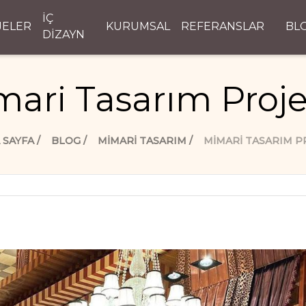
İÇ
JELER
KURUMSAL
REFERANSLAR
BL
DİZAYN
ari Tasarım Proje
 SAYFA
BLOG
MIMARI TASARIM
MIMARI TASARIM P