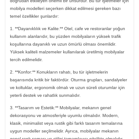
doğrudan etkileyen önemli bir unsurdur. Bu tür işletmeler için
mobilya modelleri seçerken dikkat edilmesi gereken bazı
temel özellikler şunlardır:
1. **Dayanıklılık ve Kalite:** Otel, cafe ve restoranlar yoğun
kullanım alanlarıdır, bu yüzden mobilyaların yüksek trafik
koşullarına dayanıklı ve uzun ömürlü olması önemlidir.
Yüksek kaliteli malzemeler kullanılarak üretilmiş mobilyalar
tercih edilmelidir.
2. **Konfor:** Konukların rahatı, bu tür işletmelerin
başarısında kritik bir faktördür. Oturma grupları, sandalyeler
ve koltuklar, ergonomik olmalı ve uzun süreli oturumlar için
yeterli destek ve rahatlık sunmalıdır.
3. **Tasarım ve Estetik:** Mobilyalar, mekanın genel
dekorasyonu ve atmosferiyle uyumlu olmalıdır. Modern,
klasik, minimalist veya rustik gibi farklı tasarım temalarına
uygun modeller seçilmelidir. Ayrıca, mobilyalar mekanın
genel renk şeması ve stilini tamamlayıcı nitelikte olmalıdır.