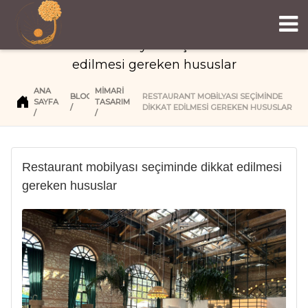
Restaurant mobilyası seçiminde dikkat
edilmesi gereken hususlar
ANA
MIMARI
BLOG
RESTAURANT MOBILYASI SEÇIMINDE
SAYFA
TASARIM
DIKKAT EDILMESI GEREKEN HUSUSLAR
Restaurant mobilyası seçiminde dikkat edilmesi
gereken hususlar