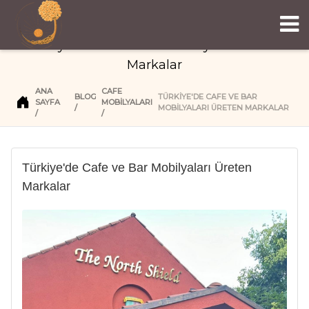
Türkiye'de Cafe ve Bar Mobilyaları Üreten
Markalar
ANA
CAFE
BLOG
TÜRKIYE'DE CAFE VE BAR
SAYFA
MOBİLYALARI
MOBILYALARI ÜRETEN MARKALAR
Türkiye'de Cafe ve Bar Mobilyaları Üreten
Markalar