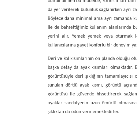
olarak bilinen bu modelde, kol kısımları tam 
da yer verilerek bütünlük sağlanırken aynı z
Böylece daha minimal ama aynı zamanda kul
ile de bahsettiğimiz kullanım alanlarında b
yerini alır. Yemek yemek veya oturmak iç
kullanıcılarına gayet konforlu bir deneyim ya
Deri ve kol kısımlarının ön planda olduğu o
başka detay da ayak kısımları olmaktadır. Bu
görüntüsüyle deri şıklığının tamamlayıcısı o
sunulan dörtlü ayak kısmı, görüntü açısı
görüntüsü ile güvende hissettirerek sağlam
ayaklar sandalyenin uzun ömürlü olmasına 
şıklıktan da ödün vermemektedirler.