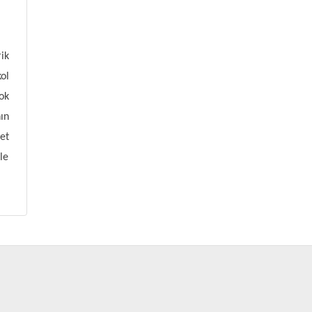
ik
ol
ok
ın
et
le