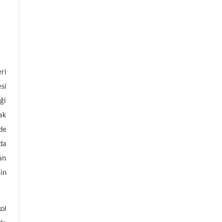
ri
si
ği
ak
de
da
an
in
ol