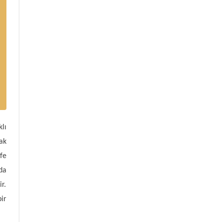
lı
ak
fe
da
r.
ir