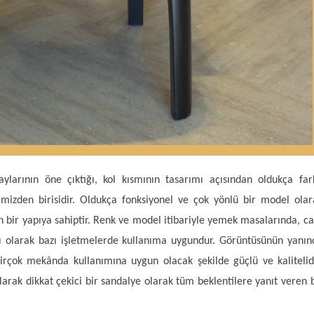
aylarının öne çıktığı, kol kısmının tasarımı açısından oldukça fark
imizden birisidir. Oldukça fonksiyonel ve çok yönlü bir model olar
bir yapıya sahiptir. Renk ve model itibariyle yemek masalarında, ca
ı olarak bazı işletmelerde kullanıma uygundur. Görüntüsünün yanın
irçok mekânda kullanımına uygun olacak şekilde güçlü ve kalitelidi
ak dikkat çekici bir sandalye olarak tüm beklentilere yanıt veren b