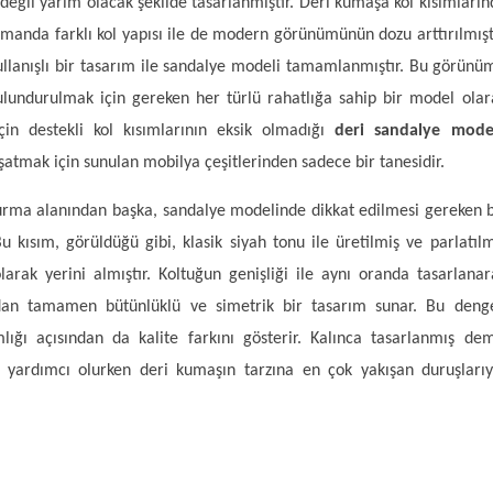
değil yarım olacak şekilde tasarlanmıştır. Deri kumaşa kol kısımların
amanda farklı kol yapısı ile de modern görünümünün dozu arttırılmıştı
lanışlı bir tasarım ile sandalye modeli tamamlanmıştır. Bu görünü
ulundurulmak için gereken her türlü rahatlığa sahip bir model olar
in destekli kol kısımlarının eksik olmadığı
deri sandalye mode
şatmak için sunulan mobilya çeşitlerinden sadece bir tanesidir.
turma alanından başka, sandalye modelinde dikkat edilmesi gereken b
 kısım, görüldüğü gibi, klasik siyah tonu ile üretilmiş ve parlatılm
larak yerini almıştır. Koltuğun genişliği ile aynı oranda tasarlanar
ndan tamamen bütünlüklü ve simetrik bir tasarım sunar. Bu denge
lığı açısından da kalite farkını gösterir. Kalınca tasarlanmış dem
yardımcı olurken deri kumaşın tarzına en çok yakışan duruşlarıy