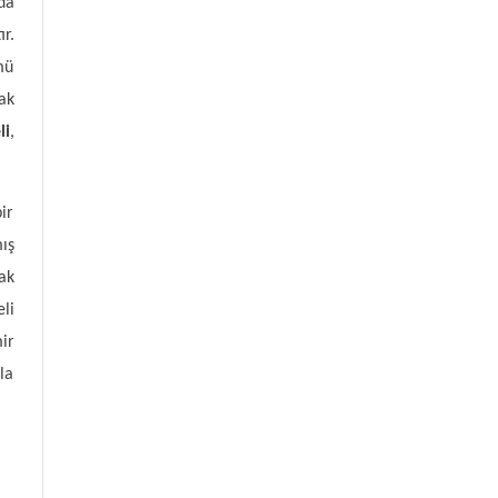
da
r.
mü
ak
li
,
ir
ış
ak
li
ir
la