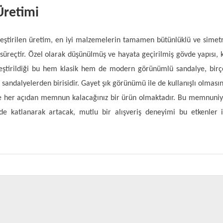
Üretimi
leştirilen üretim, en iyi malzemelerin tamamen bütünlüklü ve simetr
süreçtir. Özel olarak düşünülmüş ve hayata geçirilmiş gövde yapısı, k
leştirildiği bu hem klasik hem de modern görünümlü sandalye, birç
andalyelerden birisidir. Gayet şık görünümü ile de kullanışlı olmasın
ile her açıdan memnun kalacağınız bir ürün olmaktadır. Bu memnuniy
de katlanarak artacak, mutlu bir alışveriş deneyimi bu etkenler i