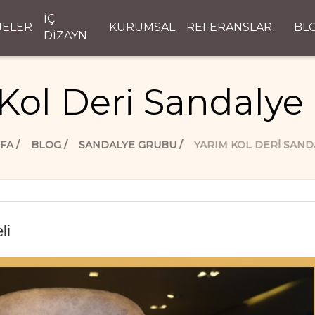
İÇ
JELER
KURUMSAL
REFERANSLAR
BL
DİZAYN
Kol Deri Sandalye
YFA
BLOG
SANDALYE GRUBU
YARIM KOL DERI SAND
li