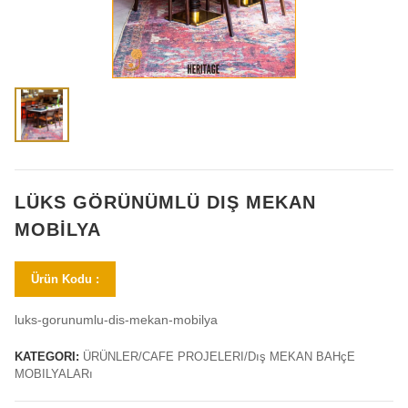
LÜKS GÖRÜNÜMLÜ DIŞ MEKAN
MOBILYA
Ürün Kodu :
luks-gorunumlu-dis-mekan-mobilya
KATEGORI:
ÜRÜNLER/CAFE PROJELERI/Dış MEKAN BAHçE
MOBILYALARı