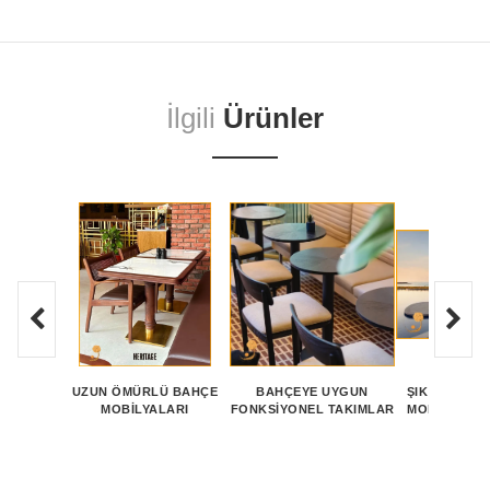
İlgili
Ürünler
UZUN ÖMÜRLÜ BAHÇE
BAHÇEYE UYGUN
ŞIK BAHÇE 
MOBILYALARI
FONKSIYONEL TAKIMLAR
MOBILYA KO