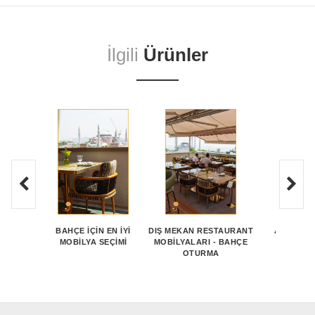
İlgili
Ürünler
BAHÇE İÇIN EN İYI
DIŞ MEKAN RESTAURANT
ALAÇATI
MOBILYA SEÇIMI
MOBILYALARI - BAHÇE
MOBİLY
OTURMA