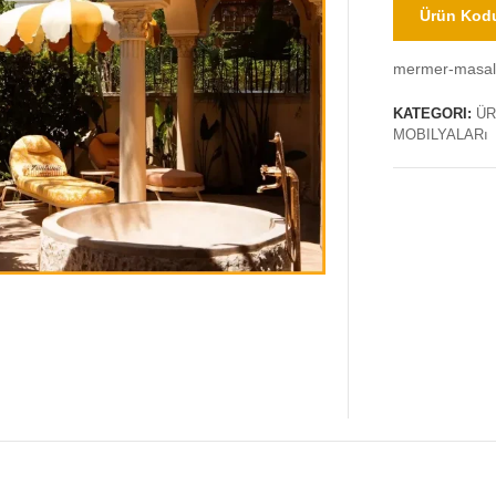
Ürün Kodu
mermer-masali
KATEGORI:
ÜR
MOBILYALARı