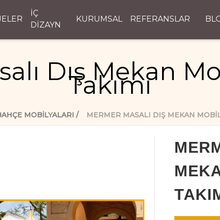
İÇ
JELER
KURUMSAL
REFERANSLAR
BL
DİZAYN
alı Dış Mekan Mo
Takımı
BAHÇE MOBILYALARI
MERMER MASALI DIŞ MEKAN MOBIL
MERM
MEKA
TAKI