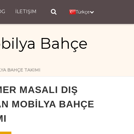
OG
İLETIŞIM
Türkçe
bilya Bahçe
YA BAHÇE TAKIMI
ER MASALI DIŞ
N MOBILYA BAHÇE
MI