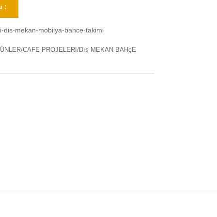
 :
-dis-mekan-mobilya-bahce-takimi
ÜNLER/CAFE PROJELERI/Dış MEKAN BAHçE