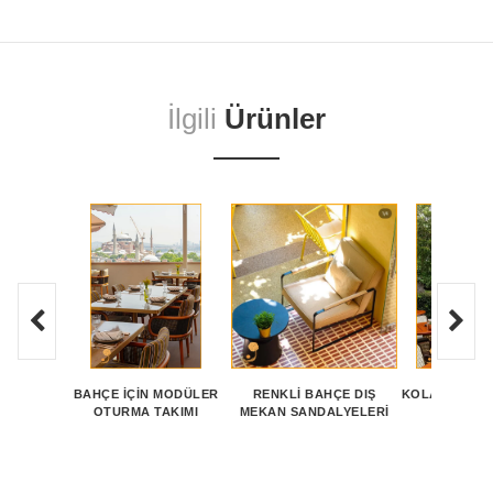
İlgili
Ürünler
BAHÇE İÇIN MODÜLER
RENKLI BAHÇE DIŞ
KOLAY KURU
OTURMA TAKIMI
MEKAN SANDALYELERI
SETL