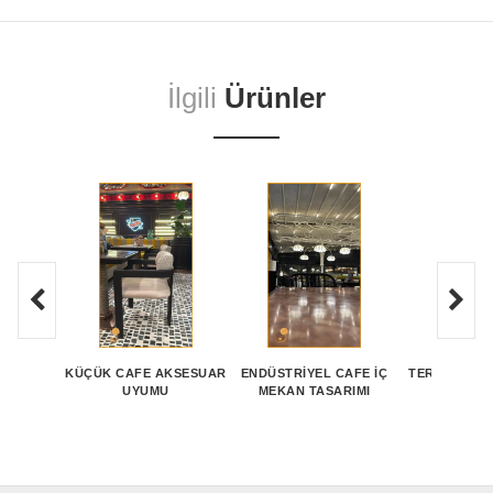
İlgili
Ürünler
KÜÇÜK CAFE AKSESUAR
ENDÜSTRIYEL CAFE İÇ
TERAS CAFE
UYUMU
MEKAN TASARIMI