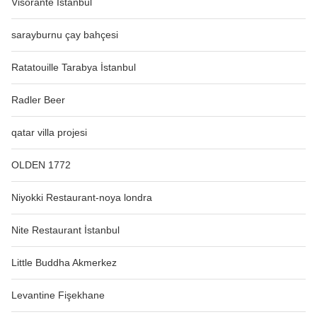
Visorante İstanbul
sarayburnu çay bahçesi
Ratatouille Tarabya İstanbul
Radler Beer
qatar villa projesi
OLDEN 1772
Niyokki Restaurant-noya londra
Nite Restaurant İstanbul
Little Buddha Akmerkez
Levantine Fişekhane