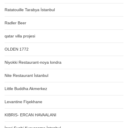
Ratatouille Tarabya İstanbul
Radler Beer
qatar villa projesi
OLDEN 1772
Niyokki Restaurant-noya londra
Nite Restaurant İstanbul
Little Buddha Akmerkez
Levantine Fişekhane
KIBRIS- ERCAN HAVAALANI
İnari Sushi Kuruçeşme İstanbul