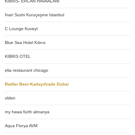
KIBRIS- ERCAN HAVAALANI
İnari Sushi Kuruçeşme İstanbul
C Lounge Kuveyt
Blue Sea Hotel Kıbrıs
KIBRIS OTEL
elia restaurant chicago
Radler Beer-Kadayıfzade Dubai
olden
my hawa fürth almanya
Aqua Florya AVM