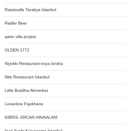
Ratatouille Tarabya İstanbul
Radler Beer
qatar villa projesi
OLDEN 1772
Niyokki Restaurant-noya londra
Nite Restaurant İstanbul
Little Buddha Akmerkez
Levantine Fişekhane
KIBRIS- ERCAN HAVAALANI
İnari Sushi Kuruçeşme İstanbul