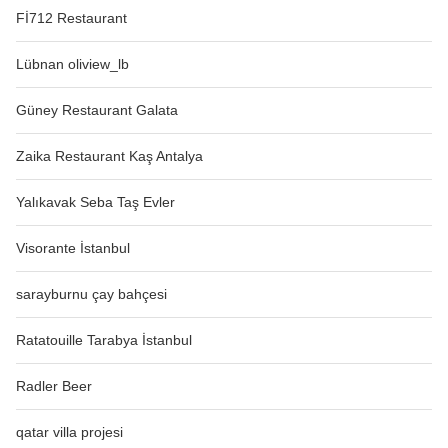
Fİ712 Restaurant
Lübnan oliview_lb
Güney Restaurant Galata
Zaika Restaurant Kaş Antalya
Yalıkavak Seba Taş Evler
Visorante İstanbul
sarayburnu çay bahçesi
Ratatouille Tarabya İstanbul
Radler Beer
qatar villa projesi