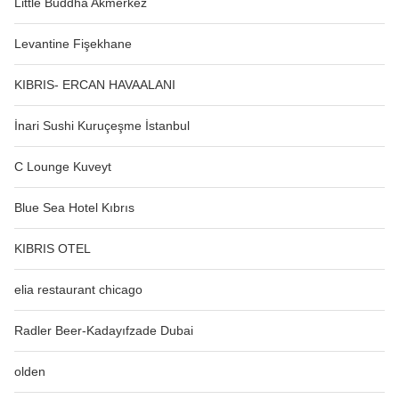
Little Buddha Akmerkez
Levantine Fişekhane
KIBRIS- ERCAN HAVAALANI
İnari Sushi Kuruçeşme İstanbul
C Lounge Kuveyt
Blue Sea Hotel Kıbrıs
KIBRIS OTEL
elia restaurant chicago
Radler Beer-Kadayıfzade Dubai
olden