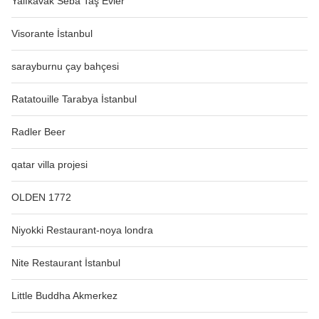
Yalıkavak Seba Taş Evler
Visorante İstanbul
sarayburnu çay bahçesi
Ratatouille Tarabya İstanbul
Radler Beer
qatar villa projesi
OLDEN 1772
Niyokki Restaurant-noya londra
Nite Restaurant İstanbul
Little Buddha Akmerkez