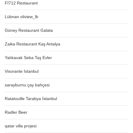
Fİ712 Restaurant
Lübnan oliview_lb
Güney Restaurant Galata
Zaika Restaurant Kaş Antalya
Yalıkavak Seba Taş Evler
Visorante İstanbul
sarayburnu çay bahçesi
Ratatouille Tarabya İstanbul
Radler Beer
qatar villa projesi