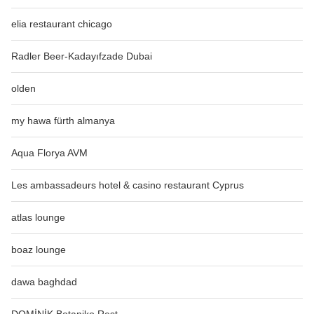
elia restaurant chicago
Radler Beer-Kadayıfzade Dubai
olden
my hawa fürth almanya
Aqua Florya AVM
Les ambassadeurs hotel & casino restaurant Cyprus
atlas lounge
boaz lounge
dawa baghdad
DOMİNİK Botaniko Rest