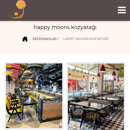
happy moons kozyatağı
REFERANSLAR
HAPPY MOONS KOZYATAĞI