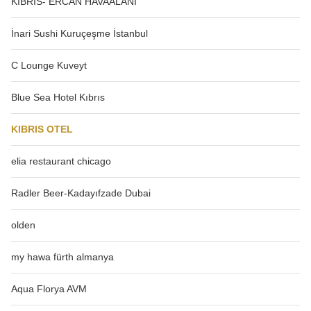
KIBRIS- ERCAN HAVAALANI
İnari Sushi Kuruçeşme İstanbul
C Lounge Kuveyt
Blue Sea Hotel Kıbrıs
KIBRIS OTEL
elia restaurant chicago
Radler Beer-Kadayıfzade Dubai
olden
my hawa fürth almanya
Aqua Florya AVM