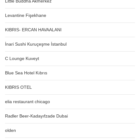
Little Buddha Akmerkez
Levantine Fişekhane
KIBRIS- ERCAN HAVAALANI
İnari Sushi Kuruçeşme İstanbul
C Lounge Kuveyt
Blue Sea Hotel Kıbrıs
KIBRIS OTEL
elia restaurant chicago
Radler Beer-Kadayıfzade Dubai
olden