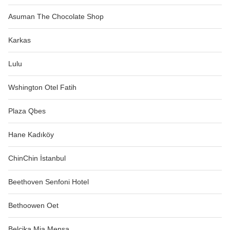
Asuman The Chocolate Shop
Karkas
Lulu
Wshington Otel Fatih
Plaza Qbes
Hane Kadıköy
ChinChin İstanbul
Beethoven Senfoni Hotel
Bethoowen Oet
Belçika Mia Mensa